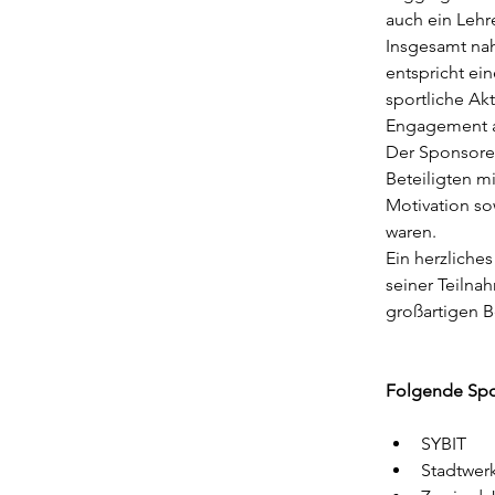
auch ein Lehr
Insgesamt na
entspricht ei
sportliche A
Engagement a
Der Sponsoren
Beteiligten m
Motivation so
waren.
Ein herzliche
seiner Teilna
großartigen B
Folgende Spo
SYBIT
Stadtwerk