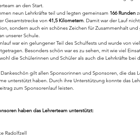
erteam an den Start.
hmen neun Lehrkräfte teil und legten gemeinsam 
166 Runden
 z
ner Gesamtstrecke von 
41,5 Kilometern
. Damit war der Lauf nicht
ktion, sondern auch ein schönes Zeichen für Zusammenhalt un
n unserer Schule.
lauf war ein gelungener Teil des Schulfests und wurde von vie
itgetragen. Besonders schön war es zu sehen, mit wie viel Einsa
wohl die Schülerinnen und Schüler als auch die Lehrkräfte bei 
s Dankeschön gilt allen Sponsorinnen und Sponsoren, die das L
hme unterstützt haben. Durch ihre Unterstützung konnte das Le
eitrag zum Sponsorenlauf leisten.
nsoren haben das Lehrerteam unterstützt:
e Radolfzell