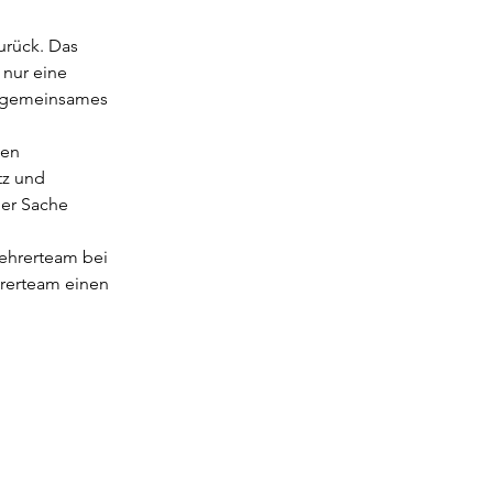
urück. Das 
 nur eine 
d gemeinsames 
len 
tz und 
der Sache 
ehrerteam bei 
hrerteam einen 