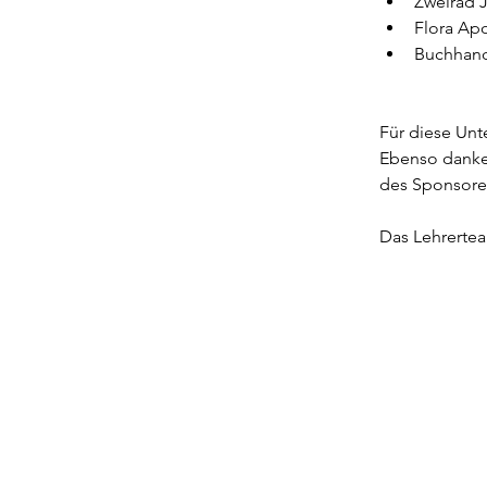
Zweirad 
Flora Ap
Buchhand
Für diese Unt
Ebenso danken
des Sponsore
Das Lehrerte