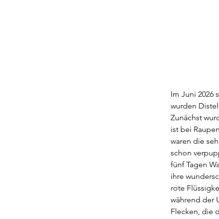
Im Juni 2026 
wurden Distel
Zunächst wurd
ist bei Raupe
waren die seh
schon verpup
fünf Tagen War
ihre wundersc
rote Flüssigk
während der U
Flecken, die d