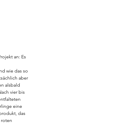
ojekt an: Es 
nd wie das so 
sächlich aber 
en alsbald 
ch vier bis 
ntfalteten 
linge eine 
produkt, das 
 roten 