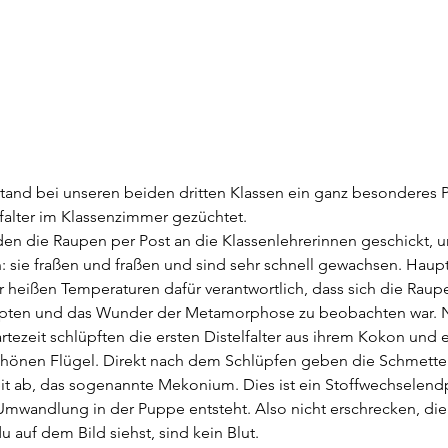
stand bei unseren beiden dritten Klassen ein ganz besonderes Pr
falter im Klassenzimmer gezüchtet.
en die Raupen per Post an die Klassenlehrerinnen geschickt, u
n: sie fraßen und fraßen und sind sehr schnell gewachsen. Haupt
r heißen Temperaturen dafür verantwortlich, dass sich die Raup
pten und das Wunder der Metamorphose zu beobachten war. Na
tezeit schlüpften die ersten Distelfalter aus ihrem Kokon und e
hönen Flügel. Direkt nach dem Schlüpfen geben die Schmetter
eit ab, das sogenannte Mekonium. Dies ist ein Stoffwechselend
mwandlung in der Puppe entsteht. Also nicht erschrecken, die
u auf dem Bild siehst, sind kein Blut.