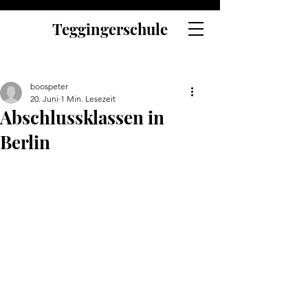
Teggingerschule
boospeter
20. Juni
1 Min. Lesezeit
Abschlussklassen in
Berlin